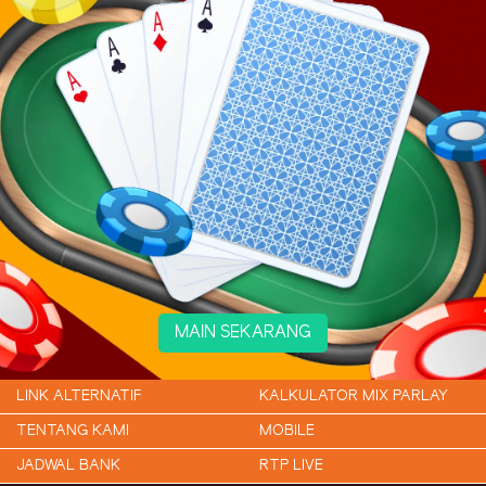
MAIN SEKARANG
LINK ALTERNATIF
KALKULATOR MIX PARLAY
TENTANG KAMI
MOBILE
JADWAL BANK
RTP LIVE