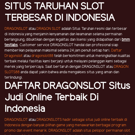
SITUS TARUHAN SLOT
TERBESAR DI INDONESIA
DRAGONSLOT
atau
DRAGON SLOT
adalah Situs Taruhan resmi dan terbesar
di indonesia yang menjamin kenyamanan dan keamanan selama permainan
berlangsung, dibuktikan dengan legalitas dan lisensi yang didapatkan dari
bmm
testlabs
. Customer service DRAGONSLOT handal dan profesional siap
memberikan pelayanan maksimal selama 24 jam penuh setiap hari.
Daftar
Dragonslot
atau
dragonslot88
telah berkomitmen untuk meningkatkan kualitas
terbaik melalui fasilitas kami berjanji untuk melayani pelanggan kami sebagai
merek yang terpercaya. Saat bertaruh dengan DRAGONSLOT atau
DRAGON
SLOTS88
anda dapat yakin bahwa anda mengakses situs yang aman dan
terlindungi.
DAFTAR DRAGONSLOT Situs
Judi Online Terbaik Di
Indonesia
DRAGONSLOT
atau
DRAGONSLOTS
hadir sebagai situs judi online terbaik di
Indonesia dengan banyak pilihan game yang menawarkan berbagai program
promo dan event menarik. DRAGONSLOT adalah situs pelopor permainan slot